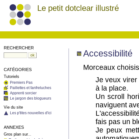
Le petit dotclear illustré
RECHERCHER
Accessibilité
Morceaux choisis 
CATÉGORIES
Tutoriels
Je veux virer
Premiers Pas
à la place.
Paillettes et fanfreluches
Apprenti sorcier
Un scroll ho
Le jargon des blogueurs
naviguent av
Vie du site
L'accessibili
Les p'tites nouvelles d'ici
fais pas un b
ANNEXES
Je peux mett
Gros plan sur...
automatiquem