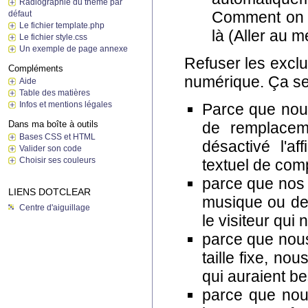
Radiographie du thème par
Comment on fa
défaut
Le fichier template.php
là (Aller au m
Le fichier style.css
Un exemple de page annexe
Refuser les exclu
Compléments
numérique. Ça se 
Aide
Table des matières
Infos et mentions légales
Parce que nou
de remplacem
Dans ma boîte à outils
Bases CSS et HTML
désactivé l'a
Valider son code
Choisir ses couleurs
textuel de comp
parce que nos 
LIENS DOTCLEAR
musique ou de
Centre d'aiguillage
le visiteur qui
parce que nou
taille fixe, n
qui auraient be
parce que nou