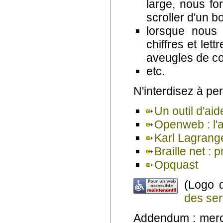
large, nous fo
scroller d'un bo
lorsque nous 
chiffres et le
aveugles de c
etc.
N'interdisez à pe
Un outil d'aid
Openweb : l'a
Karl Lagrange
Braille net : 
Opquast
(Logo 
des ser
Addendum : merci