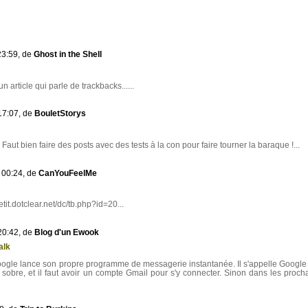
23:59, de
Ghost in the Shell
un article qui parle de trackbacks......
17:07, de
BouletStorys
 Faut bien faire des posts avec des tests à la con pour faire tourner la baraque !...
 00:24, de
CanYouFeelMe
etit.dotclear.net/dc/tb.php?id=20...
20:42, de
Blog d'un Ewook
alk
google lance son propre programme de messagerie instantanée. Il s'appelle Google 
est sobre, et il faut avoir un compte Gmail pour s'y connecter. Sinon dans les proch