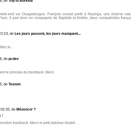
28, de
Trip to Burkina
eek-end sur Ouagadougou. François voulait partir à Nazinga, une réserve natu
Faso. Il part donc en compagnie de Baptiste et Amélie, deux compatriotes frança
22:23, de
Les jours passent, les jours manquent...
tez le....
16, de
pcdev
ent le principe du trackback. Merci.
25, de
Testom
 02:35, de
Mézencor ?
 !
onction trackback. Merci le petit dotclear illustré....