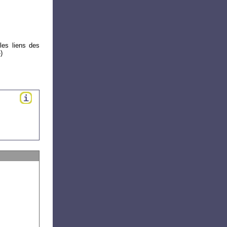
les liens des
)