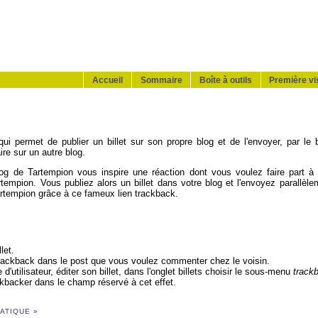
Accueil
Sommaire
Boîte à outils
Première vis
i permet de publier un billet sur son propre blog et de l'envoyer, par le b
re sur un autre blog.
log de Tartempion vous inspire une réaction dont vous voulez faire part à 
rtempion. Vous publiez alors un billet dans votre blog et l'envoyez parallèl
artempion grâce à ce fameux lien trackback.
let.
 trackback dans le post que vous voulez commenter chez le voisin.
d'utilisateur, éditer son billet, dans l'onglet billets choisir le sous-menu
track
ackbacker dans le champ réservé à cet effet.
ATIQUE »