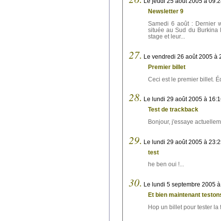
Le jeudi 25 août 2005 à 09:
Newsletter 9
Samedi 6 août : Dernier w
située au Sud du Burkina 
stage et leur...
27.
Le vendredi 26 août 2005 à 
Premier billet
Ceci est le premier billet. Édi
28.
Le lundi 29 août 2005 à 16:
Test de trackback
Bonjour, j'essaye actuellem
29.
Le lundi 29 août 2005 à 23:
test
he ben oui !...
30.
Le lundi 5 septembre 2005 à
Et bien maintenant testons
Hop un billet pour tester la f