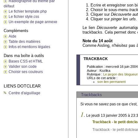
Radiographie du thème par
Ecrire et enregistrer son bi
défaut
Choisir le sous-menu
trac
Le fichier template.php
Cliquer sur
Découverte aut
Le fichier style.css
Cliquer sur
pinger les urls
.
Un exemple de page annexe
Le lien
Découverte automatiq
Compléments
trackbacks. Cela permet donc d'
Aide
Note du 14 août
Table des matières
Comme Aisling, n'hésitez pas à 
Infos et mentions légales
Dans ma boîte à outils
TRACKBACK
Bases CSS et HTML
Valider son code
Publication : mercredi 16 juin 2004
Auteur : Kozlika
Choisir ses couleurs
Rubrique :
Le jargon des blogueur
URLs de cet article :
son lien permanent
LIENS DOTCLEAR
Centre d'aiguillage
Trackbacks
Si vous ne savez pas ce que c'est,
1.
Le jeudi 13 janvier 2005 à 23:
Trackback - le petit dotcl
Trackback - le petit dotclear