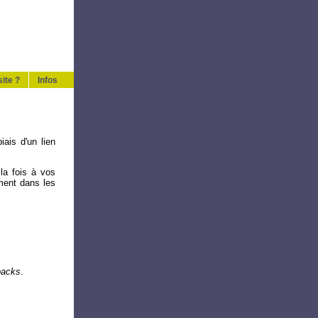
ite ?
Infos
iais d'un lien
la fois à vos
ement dans les
backs
.