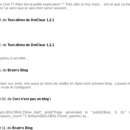
c'est ?? Allez lire la petite explication ^^ Trés utile ce truc mais ... est ce que ca 
ol ! je sens que je vais m'en servir souvent....
9, de
Test-démo de DotClear 1.2.1
2, de
Test-démo de DotClear 1.2.1
prévu à cet effet....
5, de
Brain's Blog
ben oui, voila, moi aussi je viens de mettre en ligne mon premier blog.. Laissez-m
et de le configurer!...
5:02, de
Ceci n'est pas un blog !
-$GLOBALS'time_start'; print("Page generated in ".substr($res, 0, 6)." s
'query_count'.""); foreach($GLOBALS'slow_queries' as...
9:11, de
Brain's Blog