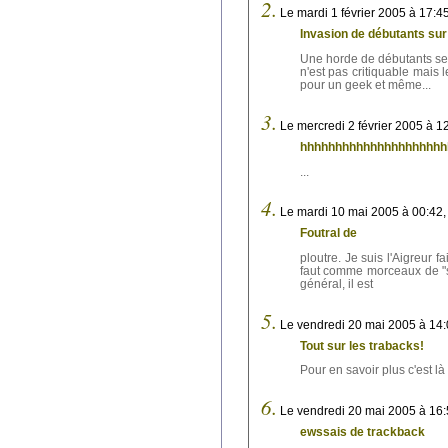
2.
Le mardi 1 février 2005 à 17:4
Invasion de débutants sur
Une horde de débutants sem
n'est pas critiquable mais 
pour un geek et même...
3.
Le mercredi 2 février 2005 à 1
hhhhhhhhhhhhhhhhhhhhh
...
4.
Le mardi 10 mai 2005 à 00:42,
Foutral de
ploutre. Je suis l'Aigreur f
faut comme morceaux de "s
général, il est
5.
Le vendredi 20 mai 2005 à 14:
Tout sur les trabacks!
Pour en savoir plus c'est là q
6.
Le vendredi 20 mai 2005 à 16:
ewssais de trackback