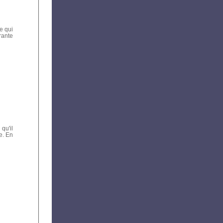
e qui
rante
 qu'il
e. En