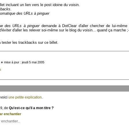
llet incluant un lien vers le post idoine du voisin.
kbacks
.
omatique des URLs à pinguer
ue des URLs à pinguer
demande à DotClear d'aller chercher de lui-même 
éviter d'aller les relever soi-même sur le blog du voisin... quand ça marche ;-
tester les trackbacks sur ce billet.
 ∗ mise à jour : jeudi 5 mai 2005
s
 voici
une petite explication
.
39, de
Qu'est-ce qu'il a mon titre ?
ear enchantier
 enchantier...