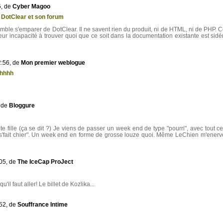
5, de
Cyber Magoo
 DotClear et son forum
ble s'emparer de DotClear. Il ne savent rien du produit, ni de HTML, ni de PHP. C
leur incapacité à trouver quoi que ce soit dans la documentation existante est sidé
2:56, de
Mon premier weblogue
hhhh
 de
Bloggure
aite fille (ça se dit ?) Je viens de passer un week end de type "pourri", avec tout ce
'fait chier". Un week end en forme de grosse louze quoi. Même LeChien m'enerv
05, de
The IceCap ProJect
u'il faut aller! Le billet de Kozlika...
52, de
Souffrance Intime