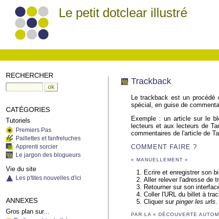
Le petit dotclear illustré
RECHERCHER
Trackback
Le trackback est un procédé qu
spécial, en guise de commentai
CATÉGORIES
Exemple : un article sur le b
Tutoriels
lecteurs et aux lecteurs de Ta
Premiers Pas
commentaires de l'article de T
Paillettes et fanfreluches
Apprenti sorcier
COMMENT FAIRE ?
Le jargon des blogueurs
« MANUELLEMENT »
Vie du site
Ecrire et enregistrer son bil
Les p'tites nouvelles d'ici
Aller relever l'adresse de
Retourner sur son interface 
Coller l'URL du billet à tr
ANNEXES
Cliquer sur
pinger les urls
.
Gros plan sur...
PAR LA « DÉCOUVERTE AUTOM