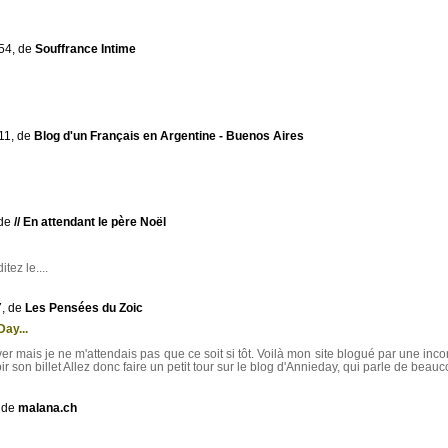
54, de
Souffrance Intime
11, de
Blog d'un Français en Argentine - Buenos Aires
 de
// En attendant le père Noël
tez le....
7, de
Les Pensées du Zoic
ay...
iver mais je ne m'attendais pas que ce soit si tôt. Voilà mon site blogué par une inc
ir son billet Allez donc faire un petit tour sur le blog d'Annieday, qui parle de beau
, de
malana.ch