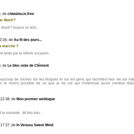
6, de
chiwalou.is.free
r illustr?
illustr? toujour un test...
0:34, de
Au fil des jours...
a marche ?
e le teste par la même occasion...
0, de
Le bloc-note de Clément
t beaucoup de choses sur les blogues et sur les gens qui racontent leur vie sur inte
ler le moins possible de ce que je vis (ce qui n'intéresse qu'un nombre rédu
 22:38, de
Mon premier weblogue
 suivante : titi toto tutu...
 17:37, de
In Venusa Sweet Mind