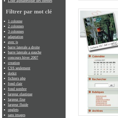
Liste alphabétique des thèmes
Filtrer par mot clé
1 colonne
2 colonnes
3 colonnes
adaptation
avec js
barre laterale a droite
barre laterale a gauche
concours hiver 2007
creation
CSS seulement
dotkit
fichiers php
fond clair
fond sombre
largeur elastique
largeur fixe
largeur fluide
onglets
sans images