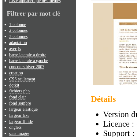
Liste alphabétique des thèmes
Filtrer par mot clé
1 colonne
2 colonnes
3 colonnes
adaptation
avec js
barre laterale a droite
barre laterale a gauche
concours hiver 2007
creation
CSS seulement
dotkit
fichiers php
Détails
fond clair
fond sombre
largeur elastique
Version d
largeur fixe
largeur fluide
Licence :
onglets
Support :
sans images